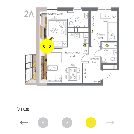
Этаж
4
3
2
1