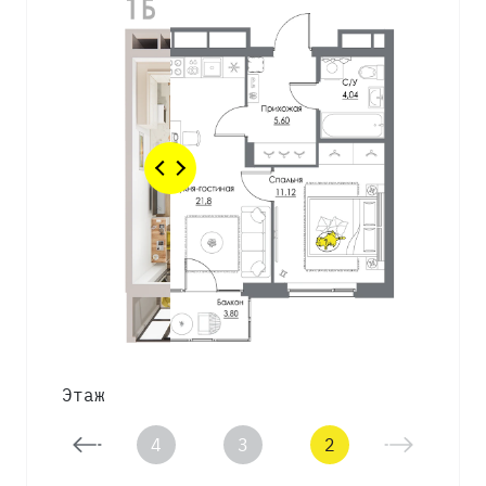
Этаж
5
4
3
2