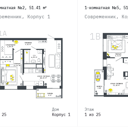
мнатная №2, 51.41 м²
1-комнатная №5, 51
ременник, Корпус 1
Современник, Ко
Дом
Этаж
 25
Корпус 1
1 из 25