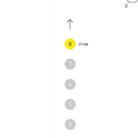
9
8
этаж
7
6
5
4