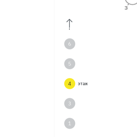
8
7
6
5
4
этаж
3
1