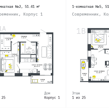
мнатная №2, 51.41 м²
1-комнатная №5, 51
ременник, Корпус 1
Современник, Ко
Дом
Этаж
 25
Корпус 1
1 из 25