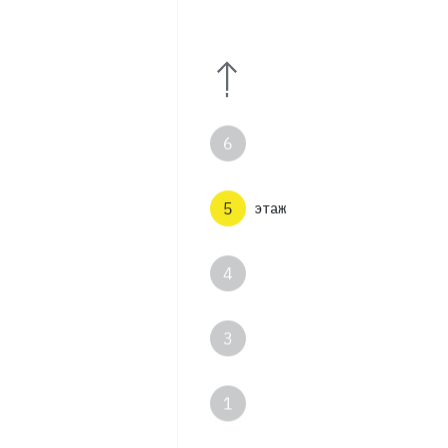
8
7
6
5
этаж
4
3
1